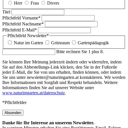
Herr
Frau
Divers
Titel
Pflichtfeld
Vorname
*
Pflichtfeld
Nachname
*
Pflichtfeld
E-Mail
*
Pflichtfeld
Newsletter
*
Natur im Garten
Grünraum
Gartenpädagogik
Bitte rechnen Sie 1 plus 8.
Sie können Ihre Meinung jederzeit ändern oder widerrufen, indem
Sie auf den Abbestellungs-Link klicken, den Sie in der Fußzeile
jeder E-Mail, die Sie von uns erhalten, finden können, oder indem
Sie uns unter newsletter@naturimgarten.at kontaktieren. Wir werden
Ihre Informationen mit Sorgfalt und Respekt behandeln. Weitere
Informationen finden Sie auf unserer Website unter
www.naturimgarten.at/datenschutz
.
*Pflichtfelder
Absenden
Danke für Ihr Interesse an unserem Newsletter.
In wenigen Minuten erhalten Sie eine Bestätigungs-Email. Folgen