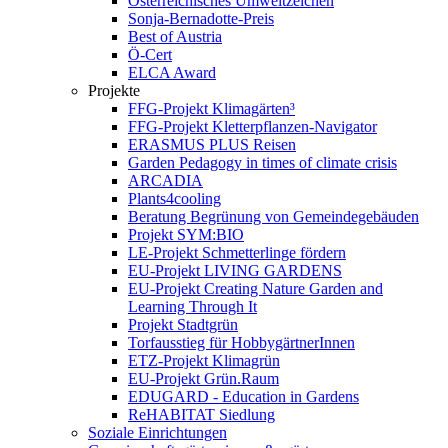
Österreichisches Umweltzeichen
Sonja-Bernadotte-Preis
Best of Austria
Ö-Cert
ELCA Award
Projekte
FFG-Projekt Klimagärten³
FFG-Projekt Kletterpflanzen-Navigator
ERASMUS PLUS Reisen
Garden Pedagogy in times of climate crisis
ARCADIA
Plants4cooling
Beratung Begrünung von Gemeindegebäuden
Projekt SYM:BIO
LE-Projekt Schmetterlinge fördern
EU-Projekt LIVING GARDENS
EU-Projekt Creating Nature Garden and
Learning Through It
Projekt Stadtgrün
Torfausstieg für HobbygärtnerInnen
ETZ-Projekt Klimagrün
EU-Projekt Grün.Raum
EDUGARD - Education in Gardens
ReHABITAT Siedlung
Soziale Einrichtungen