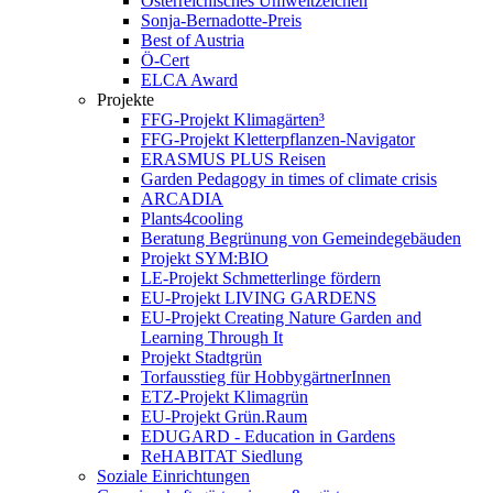
Österreichisches Umweltzeichen
Sonja-Bernadotte-Preis
Best of Austria
Ö-Cert
ELCA Award
Projekte
FFG-Projekt Klimagärten³
FFG-Projekt Kletterpflanzen-Navigator
ERASMUS PLUS Reisen
Garden Pedagogy in times of climate crisis
ARCADIA
Plants4cooling
Beratung Begrünung von Gemeindegebäuden
Projekt SYM:BIO
LE-Projekt Schmetterlinge fördern
EU-Projekt LIVING GARDENS
EU-Projekt Creating Nature Garden and
Learning Through It
Projekt Stadtgrün
Torfausstieg für HobbygärtnerInnen
ETZ-Projekt Klimagrün
EU-Projekt Grün.Raum
EDUGARD - Education in Gardens
ReHABITAT Siedlung
Soziale Einrichtungen