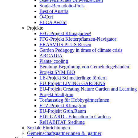
Österreichisches Umweltzeichen
Sonja-Bernadotte-Preis
Best of Austria
Ö-Cert
ELCA Award
Projekte
FFG-Projekt Klimagärten³
FFG-Projekt Kletterpflanzen-Navigator
ERASMUS PLUS Reisen
Garden Pedagogy in times of climate crisis
ARCADIA
Plants4cooling
Beratung Begrünung von Gemeindegebäuden
Projekt SYM:BIO
LE-Projekt Schmetterlinge fördern
EU-Projekt LIVING GARDENS
EU-Projekt Creating Nature Garden and Learning 
Projekt Stadtgrün
Torfausstieg für HobbygärtnerInnen
ETZ-Projekt Klimagrün
EU-Projekt Grün.Raum
EDUGARD - Education in Gardens
ReHABITAT Siedlung
Soziale Einrichtungen
Gemeinschaftsgärtnerinnen & -gärtner