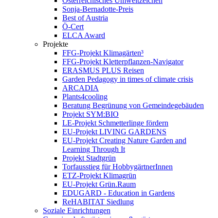
Österreichisches Umweltzeichen
Sonja-Bernadotte-Preis
Best of Austria
Ö-Cert
ELCA Award
Projekte
FFG-Projekt Klimagärten³
FFG-Projekt Kletterpflanzen-Navigator
ERASMUS PLUS Reisen
Garden Pedagogy in times of climate crisis
ARCADIA
Plants4cooling
Beratung Begrünung von Gemeindegebäuden
Projekt SYM:BIO
LE-Projekt Schmetterlinge fördern
EU-Projekt LIVING GARDENS
EU-Projekt Creating Nature Garden and
Learning Through It
Projekt Stadtgrün
Torfausstieg für HobbygärtnerInnen
ETZ-Projekt Klimagrün
EU-Projekt Grün.Raum
EDUGARD - Education in Gardens
ReHABITAT Siedlung
Soziale Einrichtungen