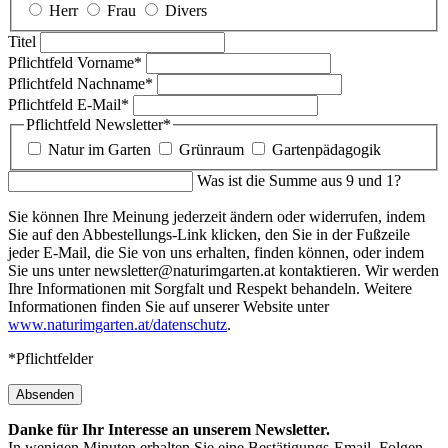
Herr
Frau
Divers
Titel
Pflichtfeld
Vorname
*
Pflichtfeld
Nachname
*
Pflichtfeld
E-Mail
*
Pflichtfeld
Newsletter
*
Natur im Garten
Grünraum
Gartenpädagogik
Was ist die Summe aus 9 und 1?
Sie können Ihre Meinung jederzeit ändern oder widerrufen, indem
Sie auf den Abbestellungs-Link klicken, den Sie in der Fußzeile
jeder E-Mail, die Sie von uns erhalten, finden können, oder indem
Sie uns unter newsletter@naturimgarten.at kontaktieren. Wir werden
Ihre Informationen mit Sorgfalt und Respekt behandeln. Weitere
Informationen finden Sie auf unserer Website unter
www.naturimgarten.at/datenschutz
.
*Pflichtfelder
Absenden
Danke für Ihr Interesse an unserem Newsletter.
In wenigen Minuten erhalten Sie eine Bestätigungs-Email. Folgen