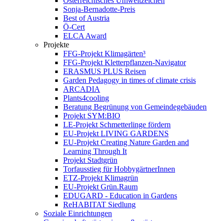
Österreichisches Umweltzeichen
Sonja-Bernadotte-Preis
Best of Austria
Ö-Cert
ELCA Award
Projekte
FFG-Projekt Klimagärten³
FFG-Projekt Kletterpflanzen-Navigator
ERASMUS PLUS Reisen
Garden Pedagogy in times of climate crisis
ARCADIA
Plants4cooling
Beratung Begrünung von Gemeindegebäuden
Projekt SYM:BIO
LE-Projekt Schmetterlinge fördern
EU-Projekt LIVING GARDENS
EU-Projekt Creating Nature Garden and
Learning Through It
Projekt Stadtgrün
Torfausstieg für HobbygärtnerInnen
ETZ-Projekt Klimagrün
EU-Projekt Grün.Raum
EDUGARD - Education in Gardens
ReHABITAT Siedlung
Soziale Einrichtungen