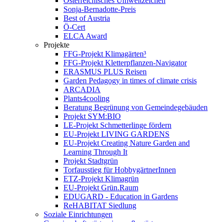
Österreichisches Umweltzeichen
Sonja-Bernadotte-Preis
Best of Austria
Ö-Cert
ELCA Award
Projekte
FFG-Projekt Klimagärten³
FFG-Projekt Kletterpflanzen-Navigator
ERASMUS PLUS Reisen
Garden Pedagogy in times of climate crisis
ARCADIA
Plants4cooling
Beratung Begrünung von Gemeindegebäuden
Projekt SYM:BIO
LE-Projekt Schmetterlinge fördern
EU-Projekt LIVING GARDENS
EU-Projekt Creating Nature Garden and
Learning Through It
Projekt Stadtgrün
Torfausstieg für HobbygärtnerInnen
ETZ-Projekt Klimagrün
EU-Projekt Grün.Raum
EDUGARD - Education in Gardens
ReHABITAT Siedlung
Soziale Einrichtungen