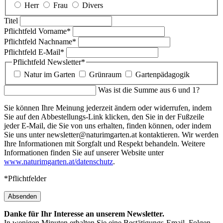
Herr
Frau
Divers
Titel
Pflichtfeld
Vorname
*
Pflichtfeld
Nachname
*
Pflichtfeld
E-Mail
*
Pflichtfeld
Newsletter
*
Natur im Garten
Grünraum
Gartenpädagogik
Was ist die Summe aus 6 und 1?
Sie können Ihre Meinung jederzeit ändern oder widerrufen, indem
Sie auf den Abbestellungs-Link klicken, den Sie in der Fußzeile
jeder E-Mail, die Sie von uns erhalten, finden können, oder indem
Sie uns unter newsletter@naturimgarten.at kontaktieren. Wir werden
Ihre Informationen mit Sorgfalt und Respekt behandeln. Weitere
Informationen finden Sie auf unserer Website unter
www.naturimgarten.at/datenschutz
.
*Pflichtfelder
Absenden
Danke für Ihr Interesse an unserem Newsletter.
In wenigen Minuten erhalten Sie eine Bestätigungs-Email. Folgen