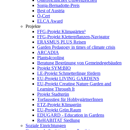
Österreichisches Umweltzeichen
Sonja-Bernadotte-Preis
Best of Austria
Ö-Cert
ELCA Award
Projekte
FFG-Projekt Klimagärten³
FFG-Projekt Kletterpflanzen-Navigator
ERASMUS PLUS Reisen
Garden Pedagogy in times of climate crisis
ARCADIA
Plants4cooling
Beratung Begrünung von Gemeindegebäuden
Projekt SYM:BIO
LE-Projekt Schmetterlinge fördern
EU-Projekt LIVING GARDENS
EU-Projekt Creating Nature Garden and
Learning Through It
Projekt Stadtgrün
Torfausstieg für HobbygärtnerInnen
ETZ-Projekt Klimagrün
EU-Projekt Grün.Raum
EDUGARD - Education in Gardens
ReHABITAT Siedlung
Soziale Einrichtungen