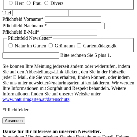
Herr
Frau
Divers
Titel
Pflichtfeld
Vorname
*
Pflichtfeld
Nachname
*
Pflichtfeld
E-Mail
*
Pflichtfeld
Newsletter
*
Natur im Garten
Grünraum
Gartenpädagogik
Bitte rechnen Sie 5 plus 1.
Sie können Ihre Meinung jederzeit ändern oder widerrufen, indem
Sie auf den Abbestellungs-Link klicken, den Sie in der Fußzeile
jeder E-Mail, die Sie von uns erhalten, finden können, oder indem
Sie uns unter newsletter@naturimgarten.at kontaktieren. Wir werden
Ihre Informationen mit Sorgfalt und Respekt behandeln. Weitere
Informationen finden Sie auf unserer Website unter
www.naturimgarten.at/datenschutz
.
*Pflichtfelder
Absenden
Danke für Ihr Interesse an unserem Newsletter.
In wenigen Minuten erhalten Sie eine Bestätigungs-Email. Folgen