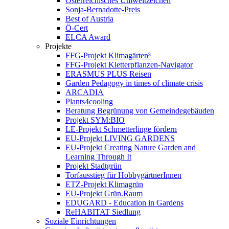
Österreichisches Umweltzeichen
Sonja-Bernadotte-Preis
Best of Austria
Ö-Cert
ELCA Award
Projekte
FFG-Projekt Klimagärten³
FFG-Projekt Kletterpflanzen-Navigator
ERASMUS PLUS Reisen
Garden Pedagogy in times of climate crisis
ARCADIA
Plants4cooling
Beratung Begrünung von Gemeindegebäuden
Projekt SYM:BIO
LE-Projekt Schmetterlinge fördern
EU-Projekt LIVING GARDENS
EU-Projekt Creating Nature Garden and
Learning Through It
Projekt Stadtgrün
Torfausstieg für HobbygärtnerInnen
ETZ-Projekt Klimagrün
EU-Projekt Grün.Raum
EDUGARD - Education in Gardens
ReHABITAT Siedlung
Soziale Einrichtungen