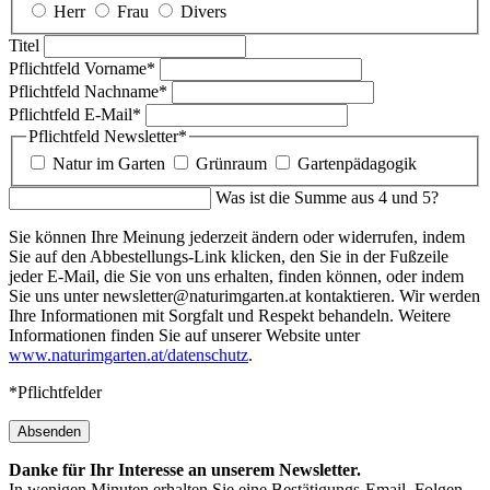
Herr
Frau
Divers
Titel
Pflichtfeld
Vorname
*
Pflichtfeld
Nachname
*
Pflichtfeld
E-Mail
*
Pflichtfeld
Newsletter
*
Natur im Garten
Grünraum
Gartenpädagogik
Was ist die Summe aus 4 und 5?
Sie können Ihre Meinung jederzeit ändern oder widerrufen, indem
Sie auf den Abbestellungs-Link klicken, den Sie in der Fußzeile
jeder E-Mail, die Sie von uns erhalten, finden können, oder indem
Sie uns unter newsletter@naturimgarten.at kontaktieren. Wir werden
Ihre Informationen mit Sorgfalt und Respekt behandeln. Weitere
Informationen finden Sie auf unserer Website unter
www.naturimgarten.at/datenschutz
.
*Pflichtfelder
Absenden
Danke für Ihr Interesse an unserem Newsletter.
In wenigen Minuten erhalten Sie eine Bestätigungs-Email. Folgen