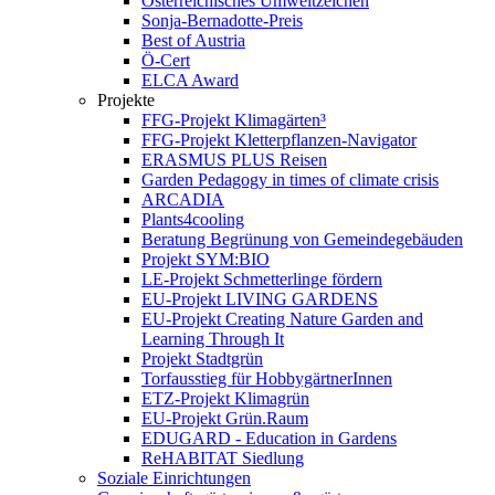
Österreichisches Umweltzeichen
Sonja-Bernadotte-Preis
Best of Austria
Ö-Cert
ELCA Award
Projekte
FFG-Projekt Klimagärten³
FFG-Projekt Kletterpflanzen-Navigator
ERASMUS PLUS Reisen
Garden Pedagogy in times of climate crisis
ARCADIA
Plants4cooling
Beratung Begrünung von Gemeindegebäuden
Projekt SYM:BIO
LE-Projekt Schmetterlinge fördern
EU-Projekt LIVING GARDENS
EU-Projekt Creating Nature Garden and
Learning Through It
Projekt Stadtgrün
Torfausstieg für HobbygärtnerInnen
ETZ-Projekt Klimagrün
EU-Projekt Grün.Raum
EDUGARD - Education in Gardens
ReHABITAT Siedlung
Soziale Einrichtungen