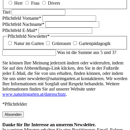
Herr
Frau
Divers
Titel
Pflichtfeld
Vorname
*
Pflichtfeld
Nachname
*
Pflichtfeld
E-Mail
*
Pflichtfeld
Newsletter
*
Natur im Garten
Grünraum
Gartenpädagogik
Was ist die Summe aus 5 und 3?
Sie können Ihre Meinung jederzeit ändern oder widerrufen, indem
Sie auf den Abbestellungs-Link klicken, den Sie in der Fußzeile
jeder E-Mail, die Sie von uns erhalten, finden können, oder indem
Sie uns unter newsletter@naturimgarten.at kontaktieren. Wir werden
Ihre Informationen mit Sorgfalt und Respekt behandeln. Weitere
Informationen finden Sie auf unserer Website unter
www.naturimgarten.at/datenschutz
.
*Pflichtfelder
Absenden
Danke für Ihr Interesse an unserem Newsletter.
In wenigen Minuten erhalten Sie eine Bestätigungs-Email. Folgen