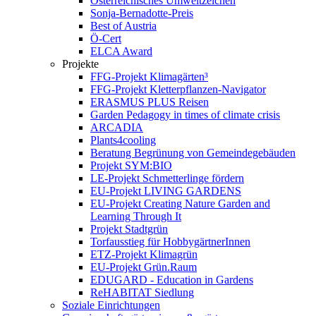
Österreichisches Umweltzeichen
Sonja-Bernadotte-Preis
Best of Austria
Ö-Cert
ELCA Award
Projekte
FFG-Projekt Klimagärten³
FFG-Projekt Kletterpflanzen-Navigator
ERASMUS PLUS Reisen
Garden Pedagogy in times of climate crisis
ARCADIA
Plants4cooling
Beratung Begrünung von Gemeindegebäuden
Projekt SYM:BIO
LE-Projekt Schmetterlinge fördern
EU-Projekt LIVING GARDENS
EU-Projekt Creating Nature Garden and
Learning Through It
Projekt Stadtgrün
Torfausstieg für HobbygärtnerInnen
ETZ-Projekt Klimagrün
EU-Projekt Grün.Raum
EDUGARD - Education in Gardens
ReHABITAT Siedlung
Soziale Einrichtungen