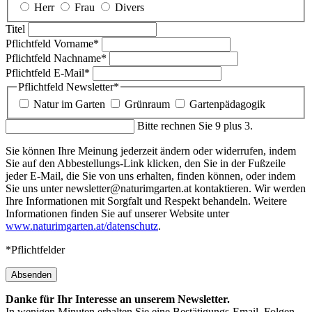
Herr
Frau
Divers
Titel
Pflichtfeld
Vorname
*
Pflichtfeld
Nachname
*
Pflichtfeld
E-Mail
*
Pflichtfeld
Newsletter
*
Natur im Garten
Grünraum
Gartenpädagogik
Bitte rechnen Sie 9 plus 3.
Sie können Ihre Meinung jederzeit ändern oder widerrufen, indem
Sie auf den Abbestellungs-Link klicken, den Sie in der Fußzeile
jeder E-Mail, die Sie von uns erhalten, finden können, oder indem
Sie uns unter newsletter@naturimgarten.at kontaktieren. Wir werden
Ihre Informationen mit Sorgfalt und Respekt behandeln. Weitere
Informationen finden Sie auf unserer Website unter
www.naturimgarten.at/datenschutz
.
*Pflichtfelder
Absenden
Danke für Ihr Interesse an unserem Newsletter.
In wenigen Minuten erhalten Sie eine Bestätigungs-Email. Folgen