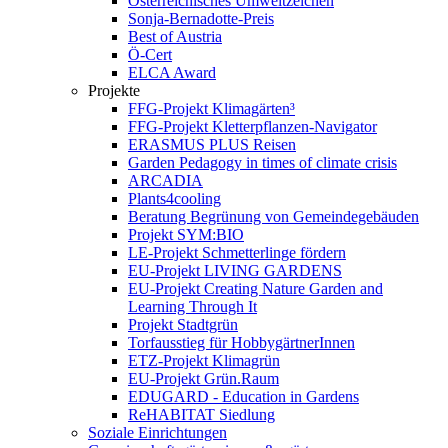
Österreichisches Umweltzeichen
Sonja-Bernadotte-Preis
Best of Austria
Ö-Cert
ELCA Award
Projekte
FFG-Projekt Klimagärten³
FFG-Projekt Kletterpflanzen-Navigator
ERASMUS PLUS Reisen
Garden Pedagogy in times of climate crisis
ARCADIA
Plants4cooling
Beratung Begrünung von Gemeindegebäuden
Projekt SYM:BIO
LE-Projekt Schmetterlinge fördern
EU-Projekt LIVING GARDENS
EU-Projekt Creating Nature Garden and
Learning Through It
Projekt Stadtgrün
Torfausstieg für HobbygärtnerInnen
ETZ-Projekt Klimagrün
EU-Projekt Grün.Raum
EDUGARD - Education in Gardens
ReHABITAT Siedlung
Soziale Einrichtungen