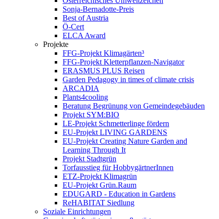
Österreichisches Umweltzeichen
Sonja-Bernadotte-Preis
Best of Austria
Ö-Cert
ELCA Award
Projekte
FFG-Projekt Klimagärten³
FFG-Projekt Kletterpflanzen-Navigator
ERASMUS PLUS Reisen
Garden Pedagogy in times of climate crisis
ARCADIA
Plants4cooling
Beratung Begrünung von Gemeindegebäuden
Projekt SYM:BIO
LE-Projekt Schmetterlinge fördern
EU-Projekt LIVING GARDENS
EU-Projekt Creating Nature Garden and
Learning Through It
Projekt Stadtgrün
Torfausstieg für HobbygärtnerInnen
ETZ-Projekt Klimagrün
EU-Projekt Grün.Raum
EDUGARD - Education in Gardens
ReHABITAT Siedlung
Soziale Einrichtungen