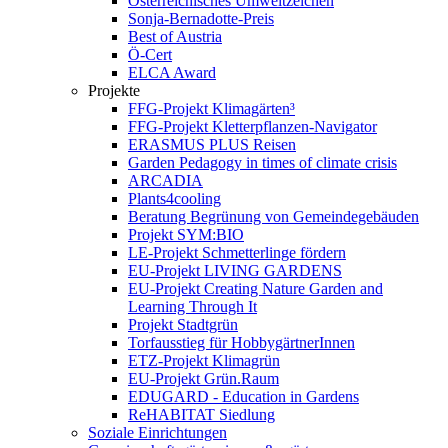
Österreichisches Umweltzeichen
Sonja-Bernadotte-Preis
Best of Austria
Ö-Cert
ELCA Award
Projekte
FFG-Projekt Klimagärten³
FFG-Projekt Kletterpflanzen-Navigator
ERASMUS PLUS Reisen
Garden Pedagogy in times of climate crisis
ARCADIA
Plants4cooling
Beratung Begrünung von Gemeindegebäuden
Projekt SYM:BIO
LE-Projekt Schmetterlinge fördern
EU-Projekt LIVING GARDENS
EU-Projekt Creating Nature Garden and
Learning Through It
Projekt Stadtgrün
Torfausstieg für HobbygärtnerInnen
ETZ-Projekt Klimagrün
EU-Projekt Grün.Raum
EDUGARD - Education in Gardens
ReHABITAT Siedlung
Soziale Einrichtungen