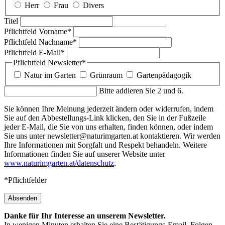
Herr
Frau
Divers
Titel
Pflichtfeld
Vorname
*
Pflichtfeld
Nachname
*
Pflichtfeld
E-Mail
*
Pflichtfeld
Newsletter
*
Natur im Garten
Grünraum
Gartenpädagogik
Bitte addieren Sie 2 und 6.
Sie können Ihre Meinung jederzeit ändern oder widerrufen, indem
Sie auf den Abbestellungs-Link klicken, den Sie in der Fußzeile
jeder E-Mail, die Sie von uns erhalten, finden können, oder indem
Sie uns unter newsletter@naturimgarten.at kontaktieren. Wir werden
Ihre Informationen mit Sorgfalt und Respekt behandeln. Weitere
Informationen finden Sie auf unserer Website unter
www.naturimgarten.at/datenschutz
.
*Pflichtfelder
Absenden
Danke für Ihr Interesse an unserem Newsletter.
In wenigen Minuten erhalten Sie eine Bestätigungs-Email. Folgen