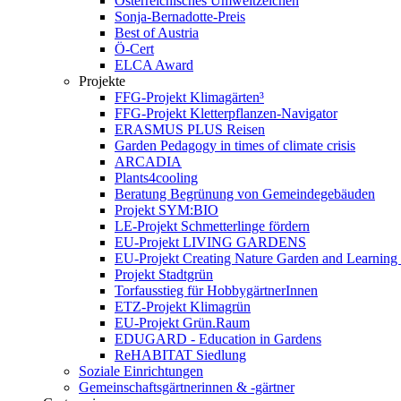
Österreichisches Umweltzeichen
Sonja-Bernadotte-Preis
Best of Austria
Ö-Cert
ELCA Award
Projekte
FFG-Projekt Klimagärten³
FFG-Projekt Kletterpflanzen-Navigator
ERASMUS PLUS Reisen
Garden Pedagogy in times of climate crisis
ARCADIA
Plants4cooling
Beratung Begrünung von Gemeindegebäuden
Projekt SYM:BIO
LE-Projekt Schmetterlinge fördern
EU-Projekt LIVING GARDENS
EU-Projekt Creating Nature Garden and Learning 
Projekt Stadtgrün
Torfausstieg für HobbygärtnerInnen
ETZ-Projekt Klimagrün
EU-Projekt Grün.Raum
EDUGARD - Education in Gardens
ReHABITAT Siedlung
Soziale Einrichtungen
Gemeinschaftsgärtnerinnen & -gärtner