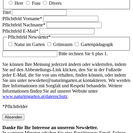
Herr
Frau
Divers
Titel
Pflichtfeld
Vorname
*
Pflichtfeld
Nachname
*
Pflichtfeld
E-Mail
*
Pflichtfeld
Newsletter
*
Natur im Garten
Grünraum
Gartenpädagogik
Bitte rechnen Sie 6 plus 1.
Sie können Ihre Meinung jederzeit ändern oder widerrufen, indem
Sie auf den Abbestellungs-Link klicken, den Sie in der Fußzeile
jeder E-Mail, die Sie von uns erhalten, finden können, oder indem
Sie uns unter newsletter@naturimgarten.at kontaktieren. Wir werden
Ihre Informationen mit Sorgfalt und Respekt behandeln. Weitere
Informationen finden Sie auf unserer Website unter
www.naturimgarten.at/datenschutz
.
*Pflichtfelder
Absenden
Danke für Ihr Interesse an unserem Newsletter.
In wenigen Minuten erhalten Sie eine Bestätigungs-Email. Folgen