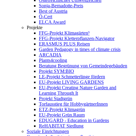
Österreichisches Umweltzeichen
Sonja-Bernadotte-Preis
Best of Austria
Ö-Cert
ELCA Award
Projekte
FFG-Projekt Klimagärten³
FFG-Projekt Kletterpflanzen-Navigator
ERASMUS PLUS Reisen
Garden Pedagogy in times of climate crisis
ARCADIA
Plants4cooling
Beratung Begrünung von Gemeindegebäuden
Projekt SYM:BIO
LE-Projekt Schmetterlinge fördern
EU-Projekt LIVING GARDENS
EU-Projekt Creating Nature Garden and
Learning Through It
Projekt Stadtgrün
Torfausstieg für HobbygärtnerInnen
ETZ-Projekt Klimagrün
EU-Projekt Grün.Raum
EDUGARD - Education in Gardens
ReHABITAT Siedlung
Soziale Einrichtungen