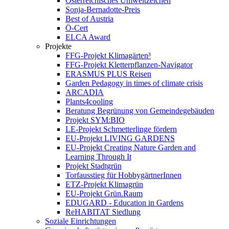
Österreichisches Umweltzeichen
Sonja-Bernadotte-Preis
Best of Austria
Ö-Cert
ELCA Award
Projekte
FFG-Projekt Klimagärten³
FFG-Projekt Kletterpflanzen-Navigator
ERASMUS PLUS Reisen
Garden Pedagogy in times of climate crisis
ARCADIA
Plants4cooling
Beratung Begrünung von Gemeindegebäuden
Projekt SYM:BIO
LE-Projekt Schmetterlinge fördern
EU-Projekt LIVING GARDENS
EU-Projekt Creating Nature Garden and
Learning Through It
Projekt Stadtgrün
Torfausstieg für HobbygärtnerInnen
ETZ-Projekt Klimagrün
EU-Projekt Grün.Raum
EDUGARD - Education in Gardens
ReHABITAT Siedlung
Soziale Einrichtungen