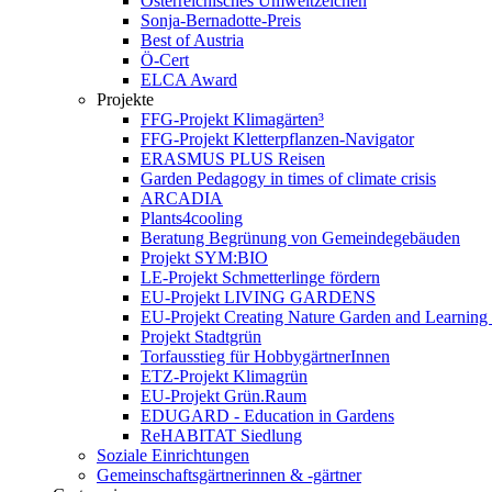
Österreichisches Umweltzeichen
Sonja-Bernadotte-Preis
Best of Austria
Ö-Cert
ELCA Award
Projekte
FFG-Projekt Klimagärten³
FFG-Projekt Kletterpflanzen-Navigator
ERASMUS PLUS Reisen
Garden Pedagogy in times of climate crisis
ARCADIA
Plants4cooling
Beratung Begrünung von Gemeindegebäuden
Projekt SYM:BIO
LE-Projekt Schmetterlinge fördern
EU-Projekt LIVING GARDENS
EU-Projekt Creating Nature Garden and Learning 
Projekt Stadtgrün
Torfausstieg für HobbygärtnerInnen
ETZ-Projekt Klimagrün
EU-Projekt Grün.Raum
EDUGARD - Education in Gardens
ReHABITAT Siedlung
Soziale Einrichtungen
Gemeinschaftsgärtnerinnen & -gärtner