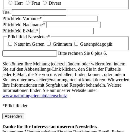
Herr
Frau
Divers
Titel
Pflichtfeld
Vorname
*
Pflichtfeld
Nachname
*
Pflichtfeld
E-Mail
*
Pflichtfeld
Newsletter
*
Natur im Garten
Grünraum
Gartenpädagogik
Bitte rechnen Sie 6 plus 6.
Sie können Ihre Meinung jederzeit ändern oder widerrufen, indem
Sie auf den Abbestellungs-Link klicken, den Sie in der Fußzeile
jeder E-Mail, die Sie von uns erhalten, finden können, oder indem
Sie uns unter newsletter@naturimgarten.at kontaktieren. Wir werden
Ihre Informationen mit Sorgfalt und Respekt behandeln. Weitere
Informationen finden Sie auf unserer Website unter
www.naturimgarten.at/datenschutz
.
*Pflichtfelder
Absenden
Danke für Ihr Interesse an unserem Newsletter.
In wenigen Minuten erhalten Sie eine Bestätigungs-Email. Folgen