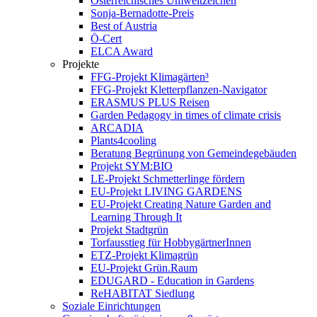
Österreichisches Umweltzeichen
Sonja-Bernadotte-Preis
Best of Austria
Ö-Cert
ELCA Award
Projekte
FFG-Projekt Klimagärten³
FFG-Projekt Kletterpflanzen-Navigator
ERASMUS PLUS Reisen
Garden Pedagogy in times of climate crisis
ARCADIA
Plants4cooling
Beratung Begrünung von Gemeindegebäuden
Projekt SYM:BIO
LE-Projekt Schmetterlinge fördern
EU-Projekt LIVING GARDENS
EU-Projekt Creating Nature Garden and
Learning Through It
Projekt Stadtgrün
Torfausstieg für HobbygärtnerInnen
ETZ-Projekt Klimagrün
EU-Projekt Grün.Raum
EDUGARD - Education in Gardens
ReHABITAT Siedlung
Soziale Einrichtungen