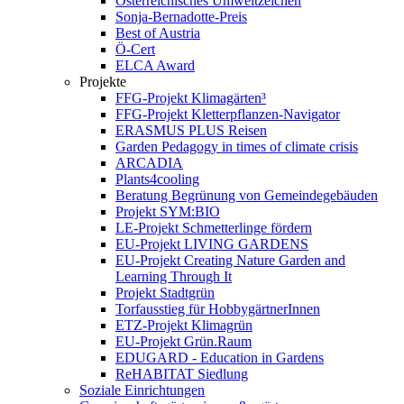
Österreichisches Umweltzeichen
Sonja-Bernadotte-Preis
Best of Austria
Ö-Cert
ELCA Award
Projekte
FFG-Projekt Klimagärten³
FFG-Projekt Kletterpflanzen-Navigator
ERASMUS PLUS Reisen
Garden Pedagogy in times of climate crisis
ARCADIA
Plants4cooling
Beratung Begrünung von Gemeindegebäuden
Projekt SYM:BIO
LE-Projekt Schmetterlinge fördern
EU-Projekt LIVING GARDENS
EU-Projekt Creating Nature Garden and
Learning Through It
Projekt Stadtgrün
Torfausstieg für HobbygärtnerInnen
ETZ-Projekt Klimagrün
EU-Projekt Grün.Raum
EDUGARD - Education in Gardens
ReHABITAT Siedlung
Soziale Einrichtungen