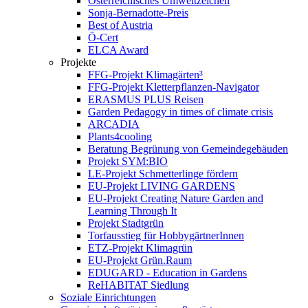
Österreichisches Umweltzeichen
Sonja-Bernadotte-Preis
Best of Austria
Ö-Cert
ELCA Award
Projekte
FFG-Projekt Klimagärten³
FFG-Projekt Kletterpflanzen-Navigator
ERASMUS PLUS Reisen
Garden Pedagogy in times of climate crisis
ARCADIA
Plants4cooling
Beratung Begrünung von Gemeindegebäuden
Projekt SYM:BIO
LE-Projekt Schmetterlinge fördern
EU-Projekt LIVING GARDENS
EU-Projekt Creating Nature Garden and
Learning Through It
Projekt Stadtgrün
Torfausstieg für HobbygärtnerInnen
ETZ-Projekt Klimagrün
EU-Projekt Grün.Raum
EDUGARD - Education in Gardens
ReHABITAT Siedlung
Soziale Einrichtungen