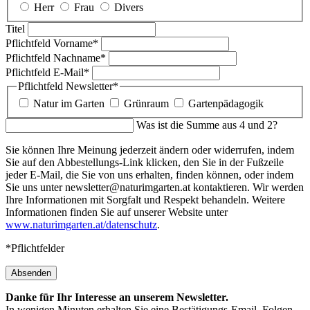
Herr
Frau
Divers
Titel
Pflichtfeld
Vorname
*
Pflichtfeld
Nachname
*
Pflichtfeld
E-Mail
*
Pflichtfeld
Newsletter
*
Natur im Garten
Grünraum
Gartenpädagogik
Was ist die Summe aus 4 und 2?
Sie können Ihre Meinung jederzeit ändern oder widerrufen, indem
Sie auf den Abbestellungs-Link klicken, den Sie in der Fußzeile
jeder E-Mail, die Sie von uns erhalten, finden können, oder indem
Sie uns unter newsletter@naturimgarten.at kontaktieren. Wir werden
Ihre Informationen mit Sorgfalt und Respekt behandeln. Weitere
Informationen finden Sie auf unserer Website unter
www.naturimgarten.at/datenschutz
.
*Pflichtfelder
Absenden
Danke für Ihr Interesse an unserem Newsletter.
In wenigen Minuten erhalten Sie eine Bestätigungs-Email. Folgen