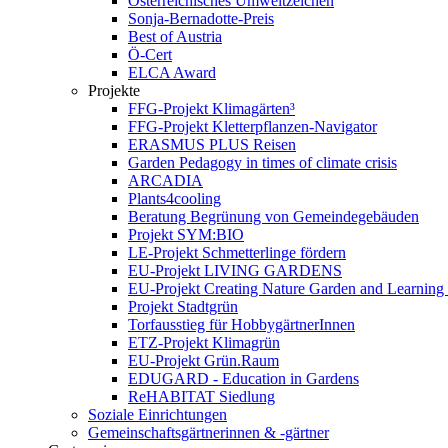
Österreichisches Umweltzeichen
Sonja-Bernadotte-Preis
Best of Austria
Ö-Cert
ELCA Award
Projekte
FFG-Projekt Klimagärten³
FFG-Projekt Kletterpflanzen-Navigator
ERASMUS PLUS Reisen
Garden Pedagogy in times of climate crisis
ARCADIA
Plants4cooling
Beratung Begrünung von Gemeindegebäuden
Projekt SYM:BIO
LE-Projekt Schmetterlinge fördern
EU-Projekt LIVING GARDENS
EU-Projekt Creating Nature Garden and Learning 
Projekt Stadtgrün
Torfausstieg für HobbygärtnerInnen
ETZ-Projekt Klimagrün
EU-Projekt Grün.Raum
EDUGARD - Education in Gardens
ReHABITAT Siedlung
Soziale Einrichtungen
Gemeinschaftsgärtnerinnen & -gärtner