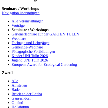
Seminare / Workshops
Navigation überspringen
Alle Veranstaltungen
Vorträge
Seminare / Workshops
Gartenerlebnisse auf der GARTEN TULLN
Webinare
Fachtage und Lehrgänge
Gemeinde-Webinare
Pädagogische Fortbildungen
Kinder UNI Tulln 2026
Jugend UNI Tulln 2026
European Award for Ecological Gardening
Zwettl
Alle
Amstetten
Baden
Bruck an der Leitha
Gänserndorf
Gmünd
Hollabrunn