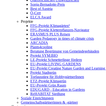
Österreichisches Umweltzeichen
Sonja-Bernadotte-Preis
Best of Austria
Ö-Cert
ELCA Award
Projekte
FFG-Projekt Klimagärten³
FFG-Projekt Kletterpflanzen-Navigator
ERASMUS PLUS Reisen
Garden Pedagogy in times of climate crisis
ARCADIA
Plants4cooling
Beratung Begrünung von Gemeindegebäuden
Projekt SYM:BIO
LE-Projekt Schmetterlinge fördern
EU-Projekt LIVING GARDENS
EU-Projekt Creating Nature Garden and Learning 
Projekt Stadtgrün
Torfausstieg für HobbygärtnerInnen
ETZ-Projekt Klimagrün
EU-Projekt Grün.Raum
EDUGARD - Education in Gardens
ReHABITAT Siedlung
Soziale Einrichtungen
Gemeinschaftsgärtnerinnen & -gärtner