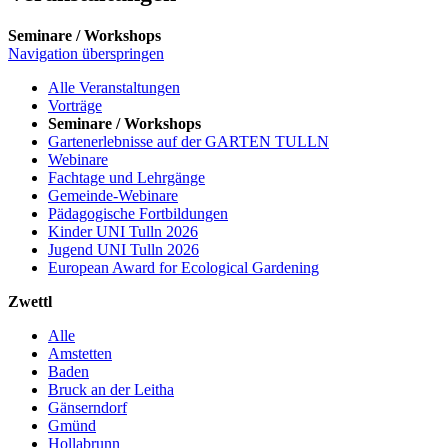
Seminare / Workshops
Navigation überspringen
Alle Veranstaltungen
Vorträge
Seminare / Workshops
Gartenerlebnisse auf der GARTEN TULLN
Webinare
Fachtage und Lehrgänge
Gemeinde-Webinare
Pädagogische Fortbildungen
Kinder UNI Tulln 2026
Jugend UNI Tulln 2026
European Award for Ecological Gardening
Zwettl
Alle
Amstetten
Baden
Bruck an der Leitha
Gänserndorf
Gmünd
Hollabrunn