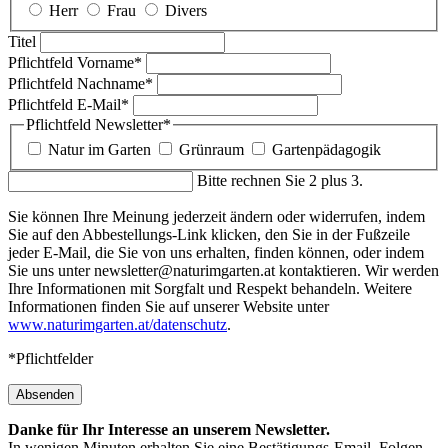
Herr
Frau
Divers
Titel
Pflichtfeld
Vorname
*
Pflichtfeld
Nachname
*
Pflichtfeld
E-Mail
*
Pflichtfeld
Newsletter
*
Natur im Garten
Grünraum
Gartenpädagogik
Bitte rechnen Sie 2 plus 3.
Sie können Ihre Meinung jederzeit ändern oder widerrufen, indem
Sie auf den Abbestellungs-Link klicken, den Sie in der Fußzeile
jeder E-Mail, die Sie von uns erhalten, finden können, oder indem
Sie uns unter newsletter@naturimgarten.at kontaktieren. Wir werden
Ihre Informationen mit Sorgfalt und Respekt behandeln. Weitere
Informationen finden Sie auf unserer Website unter
www.naturimgarten.at/datenschutz
.
*Pflichtfelder
Absenden
Danke für Ihr Interesse an unserem Newsletter.
In wenigen Minuten erhalten Sie eine Bestätigungs-Email. Folgen