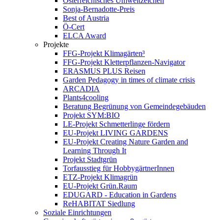
Österreichisches Umweltzeichen
Sonja-Bernadotte-Preis
Best of Austria
Ö-Cert
ELCA Award
Projekte
FFG-Projekt Klimagärten³
FFG-Projekt Kletterpflanzen-Navigator
ERASMUS PLUS Reisen
Garden Pedagogy in times of climate crisis
ARCADIA
Plants4cooling
Beratung Begrünung von Gemeindegebäuden
Projekt SYM:BIO
LE-Projekt Schmetterlinge fördern
EU-Projekt LIVING GARDENS
EU-Projekt Creating Nature Garden and
Learning Through It
Projekt Stadtgrün
Torfausstieg für HobbygärtnerInnen
ETZ-Projekt Klimagrün
EU-Projekt Grün.Raum
EDUGARD - Education in Gardens
ReHABITAT Siedlung
Soziale Einrichtungen