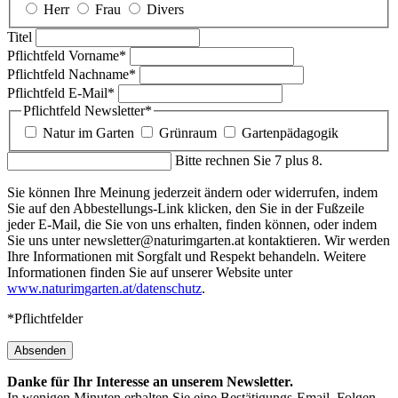
Herr
Frau
Divers
Titel
Pflichtfeld
Vorname
*
Pflichtfeld
Nachname
*
Pflichtfeld
E-Mail
*
Pflichtfeld
Newsletter
*
Natur im Garten
Grünraum
Gartenpädagogik
Bitte rechnen Sie 7 plus 8.
Sie können Ihre Meinung jederzeit ändern oder widerrufen, indem
Sie auf den Abbestellungs-Link klicken, den Sie in der Fußzeile
jeder E-Mail, die Sie von uns erhalten, finden können, oder indem
Sie uns unter newsletter@naturimgarten.at kontaktieren. Wir werden
Ihre Informationen mit Sorgfalt und Respekt behandeln. Weitere
Informationen finden Sie auf unserer Website unter
www.naturimgarten.at/datenschutz
.
*Pflichtfelder
Absenden
Danke für Ihr Interesse an unserem Newsletter.
In wenigen Minuten erhalten Sie eine Bestätigungs-Email. Folgen