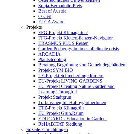
Österreichisches Umweltzeichen
Sonja-Bernadotte-Preis
Best of Austria
Ö-Cert
ELCA Award
Projekte
FFG-Projekt Klimagärten³
FFG-Projekt Kletterpflanzen-Navigator
ERASMUS PLUS Reisen
Garden Pedagogy in times of climate crisis
ARCADIA
Plants4cooling
Beratung Begrünung von Gemeindegebäuden
Projekt SYM:BIO
LE-Projekt Schmetterlinge fördern
EU-Projekt LIVING GARDENS
EU-Projekt Creating Nature Garden and
Learning Through It
Projekt Stadtgrün
Torfausstieg für HobbygärtnerInnen
ETZ-Projekt Klimagrün
EU-Projekt Grün.Raum
EDUGARD - Education in Gardens
ReHABITAT Siedlung
Soziale Einrichtungen