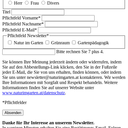
Herr
Frau
Divers
Titel
Pflichtfeld
Vorname
*
Pflichtfeld
Nachname
*
Pflichtfeld
E-Mail
*
Pflichtfeld
Newsletter
*
Natur im Garten
Grünraum
Gartenpädagogik
Bitte rechnen Sie 7 plus 4.
Sie können Ihre Meinung jederzeit ändern oder widerrufen, indem
Sie auf den Abbestellungs-Link klicken, den Sie in der Fußzeile
jeder E-Mail, die Sie von uns erhalten, finden können, oder indem
Sie uns unter newsletter@naturimgarten.at kontaktieren. Wir werden
Ihre Informationen mit Sorgfalt und Respekt behandeln. Weitere
Informationen finden Sie auf unserer Website unter
www.naturimgarten.at/datenschutz
.
*Pflichtfelder
Absenden
Danke für Ihr Interesse an unserem Newsletter.
In wenigen Minuten erhalten Sie eine Bestätigungs-Email. Folgen