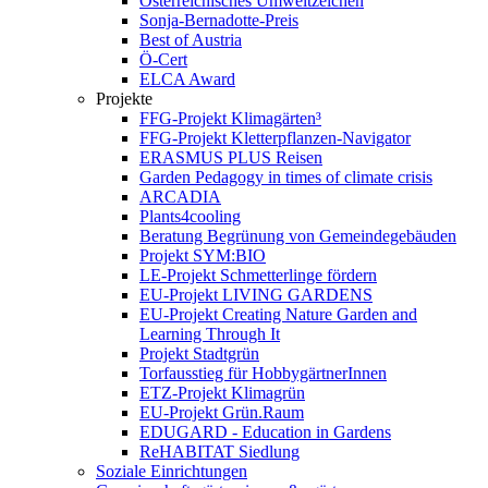
Österreichisches Umweltzeichen
Sonja-Bernadotte-Preis
Best of Austria
Ö-Cert
ELCA Award
Projekte
FFG-Projekt Klimagärten³
FFG-Projekt Kletterpflanzen-Navigator
ERASMUS PLUS Reisen
Garden Pedagogy in times of climate crisis
ARCADIA
Plants4cooling
Beratung Begrünung von Gemeindegebäuden
Projekt SYM:BIO
LE-Projekt Schmetterlinge fördern
EU-Projekt LIVING GARDENS
EU-Projekt Creating Nature Garden and
Learning Through It
Projekt Stadtgrün
Torfausstieg für HobbygärtnerInnen
ETZ-Projekt Klimagrün
EU-Projekt Grün.Raum
EDUGARD - Education in Gardens
ReHABITAT Siedlung
Soziale Einrichtungen