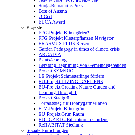
Österreichisches Umweltzeichen
Sonja-Bernadotte-Preis
Best of Austria
Ö-Cert
ELCA Award
Projekte
FFG-Projekt Klimagärten³
FFG-Projekt Kletterpflanzen-Navigator
ERASMUS PLUS Reisen
Garden Pedagogy in times of climate crisis
ARCADIA
Plants4cooling
Beratung Begrünung von Gemeindegebäuden
Projekt SYM:BIO
LE-Projekt Schmetterlinge fördern
EU-Projekt LIVING GARDENS
EU-Projekt Creating Nature Garden and
Learning Through It
Projekt Stadtgrün
Torfausstieg für HobbygärtnerInnen
ETZ-Projekt Klimagrün
EU-Projekt Grün.Raum
EDUGARD - Education in Gardens
ReHABITAT Siedlung
Soziale Einrichtungen