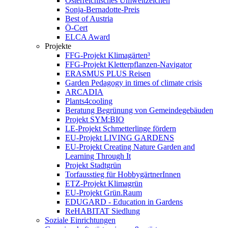
Österreichisches Umweltzeichen
Sonja-Bernadotte-Preis
Best of Austria
Ö-Cert
ELCA Award
Projekte
FFG-Projekt Klimagärten³
FFG-Projekt Kletterpflanzen-Navigator
ERASMUS PLUS Reisen
Garden Pedagogy in times of climate crisis
ARCADIA
Plants4cooling
Beratung Begrünung von Gemeindegebäuden
Projekt SYM:BIO
LE-Projekt Schmetterlinge fördern
EU-Projekt LIVING GARDENS
EU-Projekt Creating Nature Garden and
Learning Through It
Projekt Stadtgrün
Torfausstieg für HobbygärtnerInnen
ETZ-Projekt Klimagrün
EU-Projekt Grün.Raum
EDUGARD - Education in Gardens
ReHABITAT Siedlung
Soziale Einrichtungen