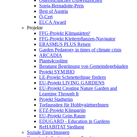
Österreichisches Umweltzeichen
Sonja-Bernadotte-Preis
Best of Austria
Ö-Cert
ELCA Award
Projekte
FFG-Projekt Klimagärten³
FFG-Projekt Kletterpflanzen-Navigator
ERASMUS PLUS Reisen
Garden Pedagogy in times of climate crisis
ARCADIA
Plants4cooling
Beratung Begrünung von Gemeindegebäuden
Projekt SYM:BIO
LE-Projekt Schmetterlinge fördern
EU-Projekt LIVING GARDENS
EU-Projekt Creating Nature Garden and
Learning Through It
Projekt Stadtgrün
Torfausstieg für HobbygärtnerInnen
ETZ-Projekt Klimagrün
EU-Projekt Grün.Raum
EDUGARD - Education in Gardens
ReHABITAT Siedlung
Soziale Einrichtungen