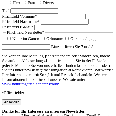
Herr
Frau
Divers
Titel
Pflichtfeld
Vorname
*
Pflichtfeld
Nachname
*
Pflichtfeld
E-Mail
*
Pflichtfeld
Newsletter
*
Natur im Garten
Grünraum
Gartenpädagogik
Bitte addieren Sie 7 und 8.
Sie können Ihre Meinung jederzeit ändern oder widerrufen, indem
Sie auf den Abbestellungs-Link klicken, den Sie in der Fußzeile
jeder E-Mail, die Sie von uns erhalten, finden können, oder indem
Sie uns unter newsletter@naturimgarten.at kontaktieren. Wir werden
Ihre Informationen mit Sorgfalt und Respekt behandeln. Weitere
Informationen finden Sie auf unserer Website unter
www.naturimgarten.at/datenschutz
.
*Pflichtfelder
Absenden
Danke für Ihr Interesse an unserem Newsletter.
In wenigen Minuten erhalten Sie eine Bestätigungs-Email. Folgen