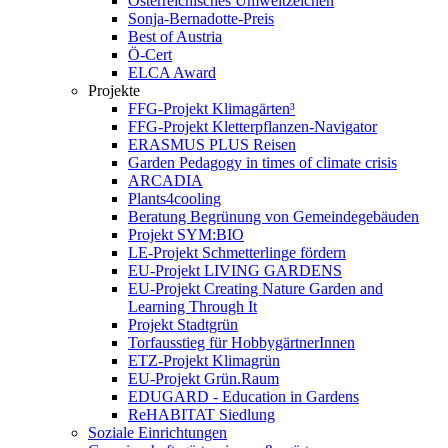
Österreichisches Umweltzeichen
Sonja-Bernadotte-Preis
Best of Austria
Ö-Cert
ELCA Award
Projekte
FFG-Projekt Klimagärten³
FFG-Projekt Kletterpflanzen-Navigator
ERASMUS PLUS Reisen
Garden Pedagogy in times of climate crisis
ARCADIA
Plants4cooling
Beratung Begrünung von Gemeindegebäuden
Projekt SYM:BIO
LE-Projekt Schmetterlinge fördern
EU-Projekt LIVING GARDENS
EU-Projekt Creating Nature Garden and
Learning Through It
Projekt Stadtgrün
Torfausstieg für HobbygärtnerInnen
ETZ-Projekt Klimagrün
EU-Projekt Grün.Raum
EDUGARD - Education in Gardens
ReHABITAT Siedlung
Soziale Einrichtungen