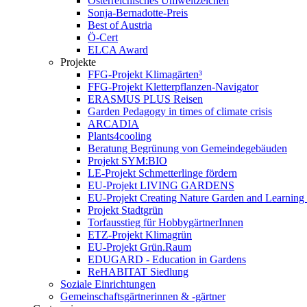
Österreichisches Umweltzeichen
Sonja-Bernadotte-Preis
Best of Austria
Ö-Cert
ELCA Award
Projekte
FFG-Projekt Klimagärten³
FFG-Projekt Kletterpflanzen-Navigator
ERASMUS PLUS Reisen
Garden Pedagogy in times of climate crisis
ARCADIA
Plants4cooling
Beratung Begrünung von Gemeindegebäuden
Projekt SYM:BIO
LE-Projekt Schmetterlinge fördern
EU-Projekt LIVING GARDENS
EU-Projekt Creating Nature Garden and Learning 
Projekt Stadtgrün
Torfausstieg für HobbygärtnerInnen
ETZ-Projekt Klimagrün
EU-Projekt Grün.Raum
EDUGARD - Education in Gardens
ReHABITAT Siedlung
Soziale Einrichtungen
Gemeinschaftsgärtnerinnen & -gärtner