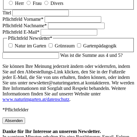
Herr
Frau
Divers
Titel
Pflichtfeld
Vorname
*
Pflichtfeld
Nachname
*
Pflichtfeld
E-Mail
*
Pflichtfeld
Newsletter
*
Natur im Garten
Grünraum
Gartenpädagogik
Was ist die Summe aus 4 und 5?
Sie können Ihre Meinung jederzeit ändern oder widerrufen, indem
Sie auf den Abbestellungs-Link klicken, den Sie in der Fußzeile
jeder E-Mail, die Sie von uns erhalten, finden können, oder indem
Sie uns unter newsletter@naturimgarten.at kontaktieren. Wir werden
Ihre Informationen mit Sorgfalt und Respekt behandeln. Weitere
Informationen finden Sie auf unserer Website unter
www.naturimgarten.at/datenschutz
.
*Pflichtfelder
Absenden
Danke für Ihr Interesse an unserem Newsletter.
In wenigen Minuten erhalten Sie eine Bestätigungs-Email. Folgen