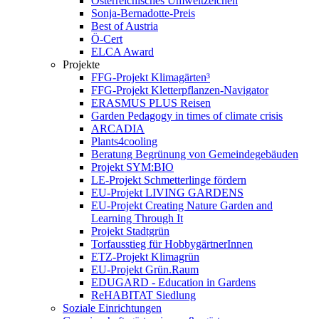
Österreichisches Umweltzeichen
Sonja-Bernadotte-Preis
Best of Austria
Ö-Cert
ELCA Award
Projekte
FFG-Projekt Klimagärten³
FFG-Projekt Kletterpflanzen-Navigator
ERASMUS PLUS Reisen
Garden Pedagogy in times of climate crisis
ARCADIA
Plants4cooling
Beratung Begrünung von Gemeindegebäuden
Projekt SYM:BIO
LE-Projekt Schmetterlinge fördern
EU-Projekt LIVING GARDENS
EU-Projekt Creating Nature Garden and
Learning Through It
Projekt Stadtgrün
Torfausstieg für HobbygärtnerInnen
ETZ-Projekt Klimagrün
EU-Projekt Grün.Raum
EDUGARD - Education in Gardens
ReHABITAT Siedlung
Soziale Einrichtungen