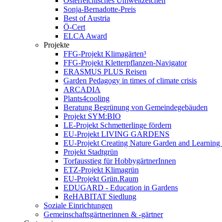
Österreichisches Umweltzeichen
Sonja-Bernadotte-Preis
Best of Austria
Ö-Cert
ELCA Award
Projekte
FFG-Projekt Klimagärten³
FFG-Projekt Kletterpflanzen-Navigator
ERASMUS PLUS Reisen
Garden Pedagogy in times of climate crisis
ARCADIA
Plants4cooling
Beratung Begrünung von Gemeindegebäuden
Projekt SYM:BIO
LE-Projekt Schmetterlinge fördern
EU-Projekt LIVING GARDENS
EU-Projekt Creating Nature Garden and Learning 
Projekt Stadtgrün
Torfausstieg für HobbygärtnerInnen
ETZ-Projekt Klimagrün
EU-Projekt Grün.Raum
EDUGARD - Education in Gardens
ReHABITAT Siedlung
Soziale Einrichtungen
Gemeinschaftsgärtnerinnen & -gärtner