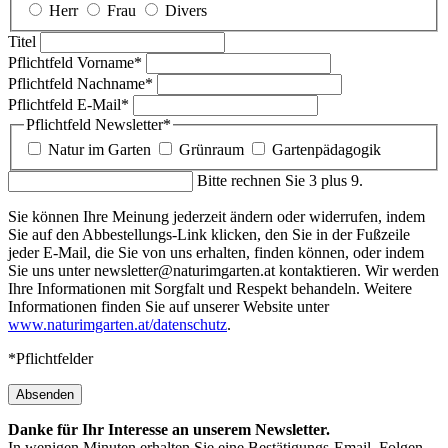
Herr
Frau
Divers
Titel
Pflichtfeld
Vorname
*
Pflichtfeld
Nachname
*
Pflichtfeld
E-Mail
*
Pflichtfeld
Newsletter
*
Natur im Garten
Grünraum
Gartenpädagogik
Bitte rechnen Sie 3 plus 9.
Sie können Ihre Meinung jederzeit ändern oder widerrufen, indem
Sie auf den Abbestellungs-Link klicken, den Sie in der Fußzeile
jeder E-Mail, die Sie von uns erhalten, finden können, oder indem
Sie uns unter newsletter@naturimgarten.at kontaktieren. Wir werden
Ihre Informationen mit Sorgfalt und Respekt behandeln. Weitere
Informationen finden Sie auf unserer Website unter
www.naturimgarten.at/datenschutz
.
*Pflichtfelder
Absenden
Danke für Ihr Interesse an unserem Newsletter.
In wenigen Minuten erhalten Sie eine Bestätigungs-Email. Folgen