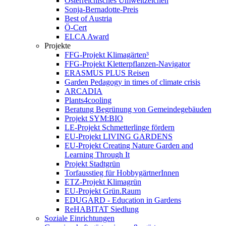
Österreichisches Umweltzeichen
Sonja-Bernadotte-Preis
Best of Austria
Ö-Cert
ELCA Award
Projekte
FFG-Projekt Klimagärten³
FFG-Projekt Kletterpflanzen-Navigator
ERASMUS PLUS Reisen
Garden Pedagogy in times of climate crisis
ARCADIA
Plants4cooling
Beratung Begrünung von Gemeindegebäuden
Projekt SYM:BIO
LE-Projekt Schmetterlinge fördern
EU-Projekt LIVING GARDENS
EU-Projekt Creating Nature Garden and
Learning Through It
Projekt Stadtgrün
Torfausstieg für HobbygärtnerInnen
ETZ-Projekt Klimagrün
EU-Projekt Grün.Raum
EDUGARD - Education in Gardens
ReHABITAT Siedlung
Soziale Einrichtungen