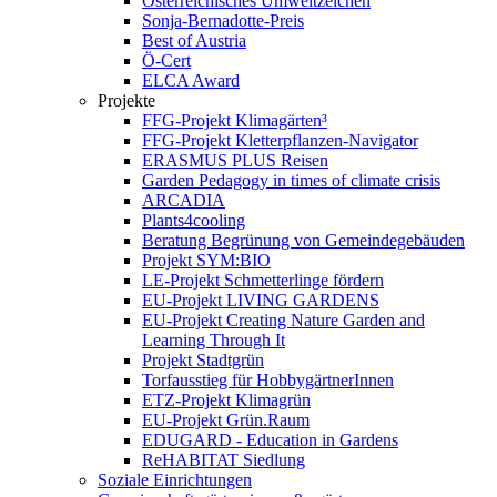
Österreichisches Umweltzeichen
Sonja-Bernadotte-Preis
Best of Austria
Ö-Cert
ELCA Award
Projekte
FFG-Projekt Klimagärten³
FFG-Projekt Kletterpflanzen-Navigator
ERASMUS PLUS Reisen
Garden Pedagogy in times of climate crisis
ARCADIA
Plants4cooling
Beratung Begrünung von Gemeindegebäuden
Projekt SYM:BIO
LE-Projekt Schmetterlinge fördern
EU-Projekt LIVING GARDENS
EU-Projekt Creating Nature Garden and
Learning Through It
Projekt Stadtgrün
Torfausstieg für HobbygärtnerInnen
ETZ-Projekt Klimagrün
EU-Projekt Grün.Raum
EDUGARD - Education in Gardens
ReHABITAT Siedlung
Soziale Einrichtungen