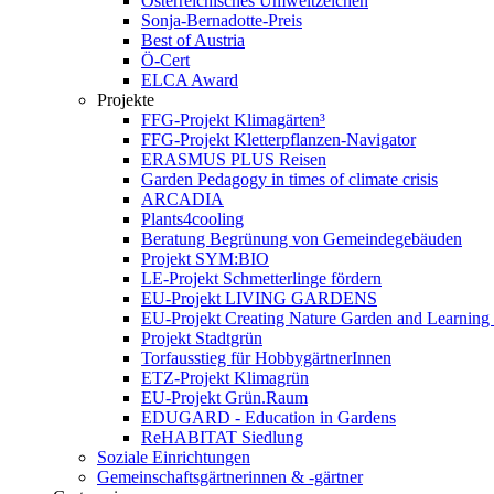
Österreichisches Umweltzeichen
Sonja-Bernadotte-Preis
Best of Austria
Ö-Cert
ELCA Award
Projekte
FFG-Projekt Klimagärten³
FFG-Projekt Kletterpflanzen-Navigator
ERASMUS PLUS Reisen
Garden Pedagogy in times of climate crisis
ARCADIA
Plants4cooling
Beratung Begrünung von Gemeindegebäuden
Projekt SYM:BIO
LE-Projekt Schmetterlinge fördern
EU-Projekt LIVING GARDENS
EU-Projekt Creating Nature Garden and Learning 
Projekt Stadtgrün
Torfausstieg für HobbygärtnerInnen
ETZ-Projekt Klimagrün
EU-Projekt Grün.Raum
EDUGARD - Education in Gardens
ReHABITAT Siedlung
Soziale Einrichtungen
Gemeinschaftsgärtnerinnen & -gärtner