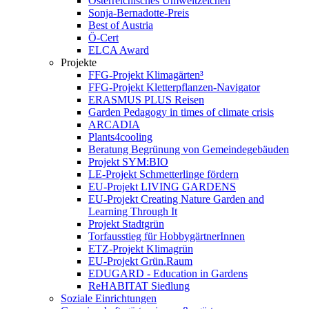
Österreichisches Umweltzeichen
Sonja-Bernadotte-Preis
Best of Austria
Ö-Cert
ELCA Award
Projekte
FFG-Projekt Klimagärten³
FFG-Projekt Kletterpflanzen-Navigator
ERASMUS PLUS Reisen
Garden Pedagogy in times of climate crisis
ARCADIA
Plants4cooling
Beratung Begrünung von Gemeindegebäuden
Projekt SYM:BIO
LE-Projekt Schmetterlinge fördern
EU-Projekt LIVING GARDENS
EU-Projekt Creating Nature Garden and
Learning Through It
Projekt Stadtgrün
Torfausstieg für HobbygärtnerInnen
ETZ-Projekt Klimagrün
EU-Projekt Grün.Raum
EDUGARD - Education in Gardens
ReHABITAT Siedlung
Soziale Einrichtungen