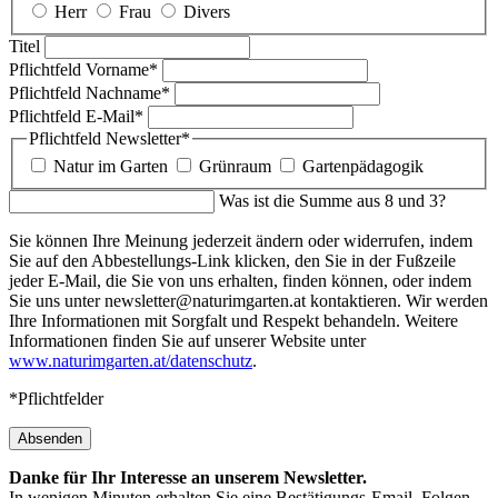
Herr
Frau
Divers
Titel
Pflichtfeld
Vorname
*
Pflichtfeld
Nachname
*
Pflichtfeld
E-Mail
*
Pflichtfeld
Newsletter
*
Natur im Garten
Grünraum
Gartenpädagogik
Was ist die Summe aus 8 und 3?
Sie können Ihre Meinung jederzeit ändern oder widerrufen, indem
Sie auf den Abbestellungs-Link klicken, den Sie in der Fußzeile
jeder E-Mail, die Sie von uns erhalten, finden können, oder indem
Sie uns unter newsletter@naturimgarten.at kontaktieren. Wir werden
Ihre Informationen mit Sorgfalt und Respekt behandeln. Weitere
Informationen finden Sie auf unserer Website unter
www.naturimgarten.at/datenschutz
.
*Pflichtfelder
Absenden
Danke für Ihr Interesse an unserem Newsletter.
In wenigen Minuten erhalten Sie eine Bestätigungs-Email. Folgen