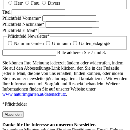
Herr
Frau
Divers
Titel
Pflichtfeld
Vorname
*
Pflichtfeld
Nachname
*
Pflichtfeld
E-Mail
*
Pflichtfeld
Newsletter
*
Natur im Garten
Grünraum
Gartenpädagogik
Bitte addieren Sie 7 und 8.
Sie können Ihre Meinung jederzeit ändern oder widerrufen, indem
Sie auf den Abbestellungs-Link klicken, den Sie in der Fußzeile
jeder E-Mail, die Sie von uns erhalten, finden können, oder indem
Sie uns unter newsletter@naturimgarten.at kontaktieren. Wir werden
Ihre Informationen mit Sorgfalt und Respekt behandeln. Weitere
Informationen finden Sie auf unserer Website unter
www.naturimgarten.at/datenschutz
.
*Pflichtfelder
Absenden
Danke für Ihr Interesse an unserem Newsletter.
In wenigen Minuten erhalten Sie eine Bestätigungs-Email. Folgen