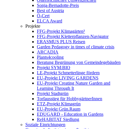
Österreichisches Umweltzeichen
Sonja-Bernadotte-Preis
Best of Austria
Ö-Cert
ELCA Award
Projekte
FFG-Projekt Klimagärten³
FFG-Projekt Kletterpflanzen-Navigator
ERASMUS PLUS Reisen
Garden Pedagogy in times of climate crisis
ARCADIA
Plants4cooling
Beratung Begrünung von Gemeindegebäuden
Projekt SYM:BIO
LE-Projekt Schmetterlinge fördern
EU-Projekt LIVING GARDENS
EU-Projekt Creating Nature Garden and
Learning Through It
Projekt Stadtgrün
Torfausstieg für HobbygärtnerInnen
ETZ-Projekt Klimagrün
EU-Projekt Grün.Raum
EDUGARD - Education in Gardens
ReHABITAT Siedlung
Soziale Einrichtungen