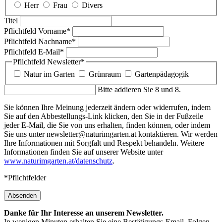
Herr
Frau
Divers
Titel
Pflichtfeld
Vorname
*
Pflichtfeld
Nachname
*
Pflichtfeld
E-Mail
*
Pflichtfeld
Newsletter
*
Natur im Garten
Grünraum
Gartenpädagogik
Bitte addieren Sie 8 und 8.
Sie können Ihre Meinung jederzeit ändern oder widerrufen, indem
Sie auf den Abbestellungs-Link klicken, den Sie in der Fußzeile
jeder E-Mail, die Sie von uns erhalten, finden können, oder indem
Sie uns unter newsletter@naturimgarten.at kontaktieren. Wir werden
Ihre Informationen mit Sorgfalt und Respekt behandeln. Weitere
Informationen finden Sie auf unserer Website unter
www.naturimgarten.at/datenschutz
.
*Pflichtfelder
Absenden
Danke für Ihr Interesse an unserem Newsletter.
In wenigen Minuten erhalten Sie eine Bestätigungs-Email. Folgen