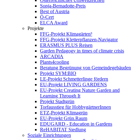
Österreichisches Umweltzeichen
Sonja-Bernadotte-Preis
Best of Austria
Ö-Cert
ELCA Award
Projekte
FFG-Projekt Klimagärten³
FFG-Projekt Kletterpflanzen-Navigator
ERASMUS PLUS Reisen
Garden Pedagogy in times of climate crisis
ARCADIA
Plants4cooling
Beratung Begrünung von Gemeindegebäuden
Projekt SYM:BIO
LE-Projekt Schmetterlinge fördern
EU-Projekt LIVING GARDENS
EU-Projekt Creating Nature Garden and
Learning Through It
Projekt Stadtgrün
Torfausstieg für HobbygärtnerInnen
ETZ-Projekt Klimagrün
EU-Projekt Grün.Raum
EDUGARD - Education in Gardens
ReHABITAT Siedlung
Soziale Einrichtungen