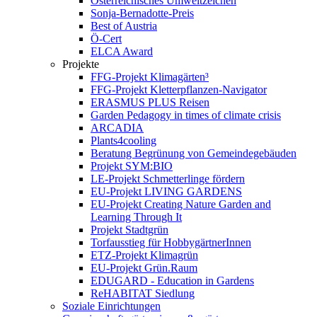
Österreichisches Umweltzeichen
Sonja-Bernadotte-Preis
Best of Austria
Ö-Cert
ELCA Award
Projekte
FFG-Projekt Klimagärten³
FFG-Projekt Kletterpflanzen-Navigator
ERASMUS PLUS Reisen
Garden Pedagogy in times of climate crisis
ARCADIA
Plants4cooling
Beratung Begrünung von Gemeindegebäuden
Projekt SYM:BIO
LE-Projekt Schmetterlinge fördern
EU-Projekt LIVING GARDENS
EU-Projekt Creating Nature Garden and
Learning Through It
Projekt Stadtgrün
Torfausstieg für HobbygärtnerInnen
ETZ-Projekt Klimagrün
EU-Projekt Grün.Raum
EDUGARD - Education in Gardens
ReHABITAT Siedlung
Soziale Einrichtungen