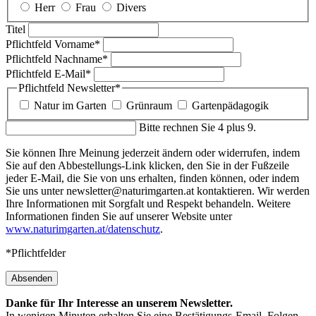
Herr
Frau
Divers
Titel
Pflichtfeld
Vorname
*
Pflichtfeld
Nachname
*
Pflichtfeld
E-Mail
*
Pflichtfeld
Newsletter
*
Natur im Garten
Grünraum
Gartenpädagogik
Bitte rechnen Sie 4 plus 9.
Sie können Ihre Meinung jederzeit ändern oder widerrufen, indem
Sie auf den Abbestellungs-Link klicken, den Sie in der Fußzeile
jeder E-Mail, die Sie von uns erhalten, finden können, oder indem
Sie uns unter newsletter@naturimgarten.at kontaktieren. Wir werden
Ihre Informationen mit Sorgfalt und Respekt behandeln. Weitere
Informationen finden Sie auf unserer Website unter
www.naturimgarten.at/datenschutz
.
*Pflichtfelder
Absenden
Danke für Ihr Interesse an unserem Newsletter.
In wenigen Minuten erhalten Sie eine Bestätigungs-Email. Folgen