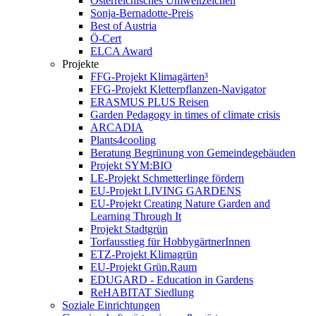
Österreichisches Umweltzeichen
Sonja-Bernadotte-Preis
Best of Austria
Ö-Cert
ELCA Award
Projekte
FFG-Projekt Klimagärten³
FFG-Projekt Kletterpflanzen-Navigator
ERASMUS PLUS Reisen
Garden Pedagogy in times of climate crisis
ARCADIA
Plants4cooling
Beratung Begrünung von Gemeindegebäuden
Projekt SYM:BIO
LE-Projekt Schmetterlinge fördern
EU-Projekt LIVING GARDENS
EU-Projekt Creating Nature Garden and
Learning Through It
Projekt Stadtgrün
Torfausstieg für HobbygärtnerInnen
ETZ-Projekt Klimagrün
EU-Projekt Grün.Raum
EDUGARD - Education in Gardens
ReHABITAT Siedlung
Soziale Einrichtungen