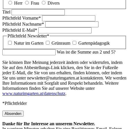
Herr
Frau
Divers
Titel
Pflichtfeld
Vorname
*
Pflichtfeld
Nachname
*
Pflichtfeld
E-Mail
*
Pflichtfeld
Newsletter
*
Natur im Garten
Grünraum
Gartenpädagogik
Was ist die Summe aus 2 und 5?
Sie können Ihre Meinung jederzeit ändern oder widerrufen, indem
Sie auf den Abbestellungs-Link klicken, den Sie in der Fußzeile
jeder E-Mail, die Sie von uns erhalten, finden können, oder indem
Sie uns unter newsletter@naturimgarten.at kontaktieren. Wir werden
Ihre Informationen mit Sorgfalt und Respekt behandeln. Weitere
Informationen finden Sie auf unserer Website unter
www.naturimgarten.at/datenschutz
.
*Pflichtfelder
Absenden
Danke für Ihr Interesse an unserem Newsletter.
In wenigen Minuten erhalten Sie eine Bestätigungs-Email. Folgen