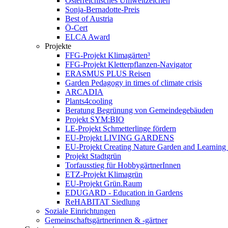
Österreichisches Umweltzeichen
Sonja-Bernadotte-Preis
Best of Austria
Ö-Cert
ELCA Award
Projekte
FFG-Projekt Klimagärten³
FFG-Projekt Kletterpflanzen-Navigator
ERASMUS PLUS Reisen
Garden Pedagogy in times of climate crisis
ARCADIA
Plants4cooling
Beratung Begrünung von Gemeindegebäuden
Projekt SYM:BIO
LE-Projekt Schmetterlinge fördern
EU-Projekt LIVING GARDENS
EU-Projekt Creating Nature Garden and Learning 
Projekt Stadtgrün
Torfausstieg für HobbygärtnerInnen
ETZ-Projekt Klimagrün
EU-Projekt Grün.Raum
EDUGARD - Education in Gardens
ReHABITAT Siedlung
Soziale Einrichtungen
Gemeinschaftsgärtnerinnen & -gärtner