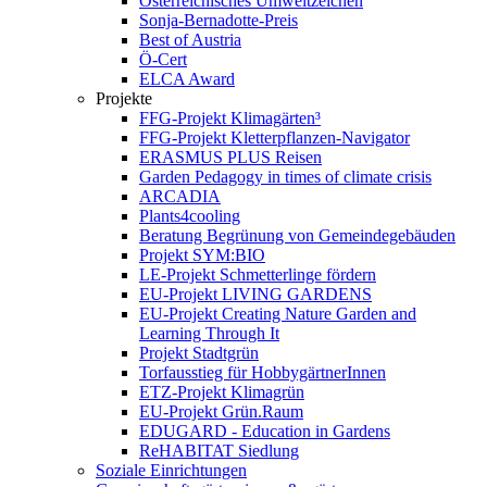
Österreichisches Umweltzeichen
Sonja-Bernadotte-Preis
Best of Austria
Ö-Cert
ELCA Award
Projekte
FFG-Projekt Klimagärten³
FFG-Projekt Kletterpflanzen-Navigator
ERASMUS PLUS Reisen
Garden Pedagogy in times of climate crisis
ARCADIA
Plants4cooling
Beratung Begrünung von Gemeindegebäuden
Projekt SYM:BIO
LE-Projekt Schmetterlinge fördern
EU-Projekt LIVING GARDENS
EU-Projekt Creating Nature Garden and
Learning Through It
Projekt Stadtgrün
Torfausstieg für HobbygärtnerInnen
ETZ-Projekt Klimagrün
EU-Projekt Grün.Raum
EDUGARD - Education in Gardens
ReHABITAT Siedlung
Soziale Einrichtungen