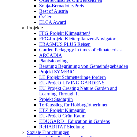
Österreichisches Umweltzeichen
Sonja-Bernadotte-Preis
Best of Austria
Ö-Cert
ELCA Award
Projekte
FFG-Projekt Klimagärten³
FFG-Projekt Kletterpflanzen-Navigator
ERASMUS PLUS Reisen
Garden Pedagogy in times of climate crisis
ARCADIA
Plants4cooling
Beratung Begrünung von Gemeindegebäuden
Projekt SYM:BIO
LE-Projekt Schmetterlinge fördern
EU-Projekt LIVING GARDENS
EU-Projekt Creating Nature Garden and
Learning Through It
Projekt Stadtgrün
Torfausstieg für HobbygärtnerInnen
ETZ-Projekt Klimagrün
EU-Projekt Grün.Raum
EDUGARD - Education in Gardens
ReHABITAT Siedlung
Soziale Einrichtungen