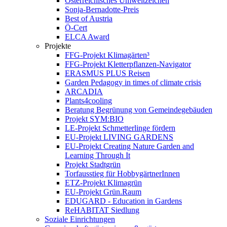
Österreichisches Umweltzeichen
Sonja-Bernadotte-Preis
Best of Austria
Ö-Cert
ELCA Award
Projekte
FFG-Projekt Klimagärten³
FFG-Projekt Kletterpflanzen-Navigator
ERASMUS PLUS Reisen
Garden Pedagogy in times of climate crisis
ARCADIA
Plants4cooling
Beratung Begrünung von Gemeindegebäuden
Projekt SYM:BIO
LE-Projekt Schmetterlinge fördern
EU-Projekt LIVING GARDENS
EU-Projekt Creating Nature Garden and
Learning Through It
Projekt Stadtgrün
Torfausstieg für HobbygärtnerInnen
ETZ-Projekt Klimagrün
EU-Projekt Grün.Raum
EDUGARD - Education in Gardens
ReHABITAT Siedlung
Soziale Einrichtungen