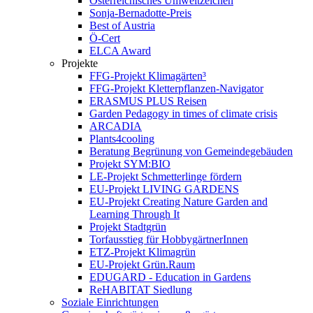
Österreichisches Umweltzeichen
Sonja-Bernadotte-Preis
Best of Austria
Ö-Cert
ELCA Award
Projekte
FFG-Projekt Klimagärten³
FFG-Projekt Kletterpflanzen-Navigator
ERASMUS PLUS Reisen
Garden Pedagogy in times of climate crisis
ARCADIA
Plants4cooling
Beratung Begrünung von Gemeindegebäuden
Projekt SYM:BIO
LE-Projekt Schmetterlinge fördern
EU-Projekt LIVING GARDENS
EU-Projekt Creating Nature Garden and
Learning Through It
Projekt Stadtgrün
Torfausstieg für HobbygärtnerInnen
ETZ-Projekt Klimagrün
EU-Projekt Grün.Raum
EDUGARD - Education in Gardens
ReHABITAT Siedlung
Soziale Einrichtungen