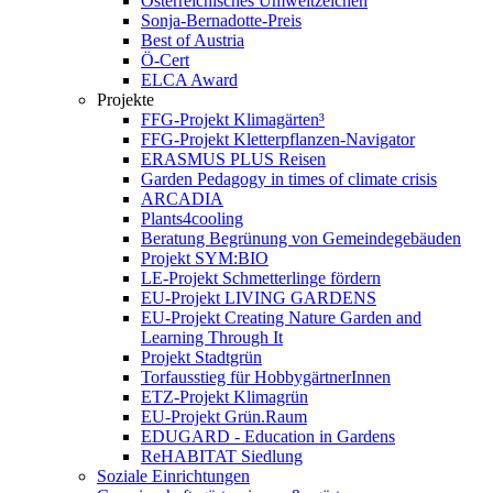
Österreichisches Umweltzeichen
Sonja-Bernadotte-Preis
Best of Austria
Ö-Cert
ELCA Award
Projekte
FFG-Projekt Klimagärten³
FFG-Projekt Kletterpflanzen-Navigator
ERASMUS PLUS Reisen
Garden Pedagogy in times of climate crisis
ARCADIA
Plants4cooling
Beratung Begrünung von Gemeindegebäuden
Projekt SYM:BIO
LE-Projekt Schmetterlinge fördern
EU-Projekt LIVING GARDENS
EU-Projekt Creating Nature Garden and
Learning Through It
Projekt Stadtgrün
Torfausstieg für HobbygärtnerInnen
ETZ-Projekt Klimagrün
EU-Projekt Grün.Raum
EDUGARD - Education in Gardens
ReHABITAT Siedlung
Soziale Einrichtungen