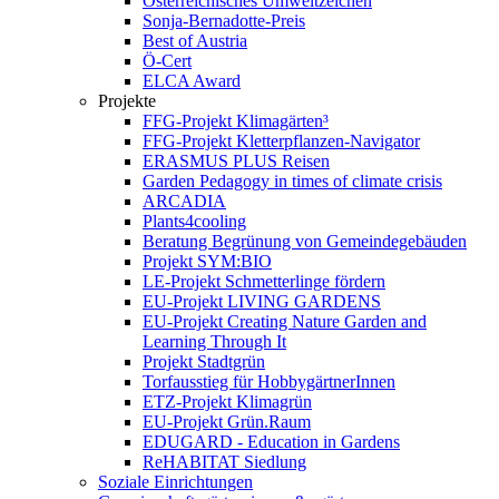
Österreichisches Umweltzeichen
Sonja-Bernadotte-Preis
Best of Austria
Ö-Cert
ELCA Award
Projekte
FFG-Projekt Klimagärten³
FFG-Projekt Kletterpflanzen-Navigator
ERASMUS PLUS Reisen
Garden Pedagogy in times of climate crisis
ARCADIA
Plants4cooling
Beratung Begrünung von Gemeindegebäuden
Projekt SYM:BIO
LE-Projekt Schmetterlinge fördern
EU-Projekt LIVING GARDENS
EU-Projekt Creating Nature Garden and
Learning Through It
Projekt Stadtgrün
Torfausstieg für HobbygärtnerInnen
ETZ-Projekt Klimagrün
EU-Projekt Grün.Raum
EDUGARD - Education in Gardens
ReHABITAT Siedlung
Soziale Einrichtungen