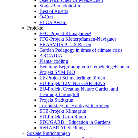
Österreichisches Umweltzeichen
Sonja-Bernadotte-Preis
Best of Austria
Ö-Cert
ELCA Award
Projekte
FFG-Projekt Klimagärten³
FFG-Projekt Kletterpflanzen-Navigator
ERASMUS PLUS Reisen
Garden Pedagogy in times of climate crisis
ARCADIA
Plants4cooling
Beratung Begrünung von Gemeindegebäuden
Projekt SYM:BIO
LE-Projekt Schmetterlinge fördern
EU-Projekt LIVING GARDENS
EU-Projekt Creating Nature Garden and
Learning Through It
Projekt Stadtgrün
Torfausstieg für HobbygärtnerInnen
ETZ-Projekt Klimagrün
EU-Projekt Grün.Raum
EDUGARD - Education in Gardens
ReHABITAT Siedlung
Soziale Einrichtungen