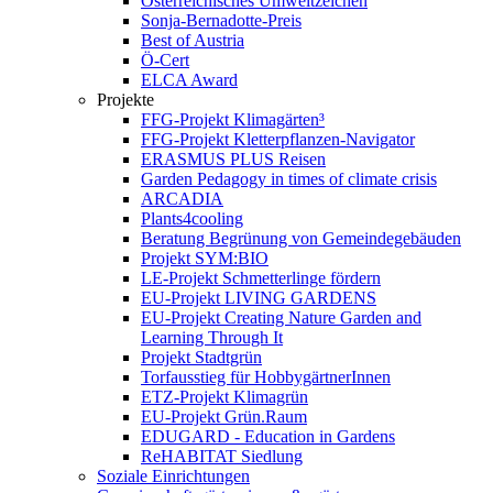
Österreichisches Umweltzeichen
Sonja-Bernadotte-Preis
Best of Austria
Ö-Cert
ELCA Award
Projekte
FFG-Projekt Klimagärten³
FFG-Projekt Kletterpflanzen-Navigator
ERASMUS PLUS Reisen
Garden Pedagogy in times of climate crisis
ARCADIA
Plants4cooling
Beratung Begrünung von Gemeindegebäuden
Projekt SYM:BIO
LE-Projekt Schmetterlinge fördern
EU-Projekt LIVING GARDENS
EU-Projekt Creating Nature Garden and
Learning Through It
Projekt Stadtgrün
Torfausstieg für HobbygärtnerInnen
ETZ-Projekt Klimagrün
EU-Projekt Grün.Raum
EDUGARD - Education in Gardens
ReHABITAT Siedlung
Soziale Einrichtungen