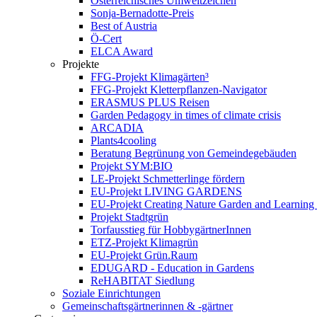
Österreichisches Umweltzeichen
Sonja-Bernadotte-Preis
Best of Austria
Ö-Cert
ELCA Award
Projekte
FFG-Projekt Klimagärten³
FFG-Projekt Kletterpflanzen-Navigator
ERASMUS PLUS Reisen
Garden Pedagogy in times of climate crisis
ARCADIA
Plants4cooling
Beratung Begrünung von Gemeindegebäuden
Projekt SYM:BIO
LE-Projekt Schmetterlinge fördern
EU-Projekt LIVING GARDENS
EU-Projekt Creating Nature Garden and Learning 
Projekt Stadtgrün
Torfausstieg für HobbygärtnerInnen
ETZ-Projekt Klimagrün
EU-Projekt Grün.Raum
EDUGARD - Education in Gardens
ReHABITAT Siedlung
Soziale Einrichtungen
Gemeinschaftsgärtnerinnen & -gärtner